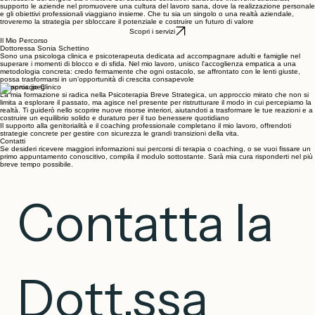
rispetti i tuoi valori autentici.
Questo impegno si estende anche al mondo delle Organizzazioni, dove offro percorsi di
Formazione Aziendale mirati e lo Sportello di Ascolto in Azienda. Credo fermamente che il
benessere del singolo sia il motore del successo collettivo: attraverso interventi strutturati,
supporto le aziende nel promuovere una cultura del lavoro sana, dove la realizzazione personale
e gli obiettivi professionali viaggiano insieme. Che tu sia un singolo o una realtà aziendale,
troveremo la strategia per sbloccare il potenziale e costruire un futuro di valore
Scopri i servizi
Il Mio Percorso
Dottoressa Sonia Schettino
Sono una psicologa clinica e psicoterapeuta dedicata ad accompagnare adulti e famiglie nel
superare i momenti di blocco e di sfida. Nel mio lavoro, unisco l'accoglienza empatica a una
metodologia concreta: credo fermamente che ogni ostacolo, se affrontato con le lenti giuste,
possa trasformarsi in un’opportunità di crescita consapevole
L'Approccio Clinico
La mia formazione si radica nella Psicoterapia Breve Strategica, un approccio mirato che non si
limita a esplorare il passato, ma agisce nel presente per ristrutturare il modo in cui percepiamo la
realtà. Ti guiderò nello scoprire nuove risorse interiori, aiutandoti a trasformare le tue reazioni e a
costruire un equilibrio solido e duraturo per il tuo benessere quotidiano
Il supporto alla genitorialità e il coaching professionale completano il mio lavoro, offrendoti
strategie concrete per gestire con sicurezza le grandi transizioni della vita.
Contatti
Se desideri ricevere maggiori informazioni sui percorsi di terapia o coaching, o se vuoi fissare un
primo appuntamento conoscitivo, compila il modulo sottostante. Sarà mia cura risponderti nel più
breve tempo possibile.
Contatta la 