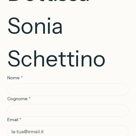
Dott.ssa 
Sonia 
Schettino
Nome
*
Cognome
*
Email
*