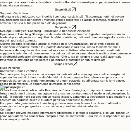
personale e benessere psicologico.
Disturbi Ossessivo-Compulsivi
Libera la tua mente dal peso dei pensieri fissi e dei dubbi incessanti. Costruiremo un percorso
mirato per spezzare i meccanismi del controllo, offrendoti strumenti pratici per riprendere in mano
la tua vita con sicurezza
Scopri di più
Supporto Genitoriale
Affronta le sfide educative con i tuoi figli con una marcia in più. Ti accompagnerò nel trovare
soluzioni immediate per gestire i momenti critici e migliorare il dialogo in famiglia, restituendo
armonia e fiducia al tuo prezioso ruolo di genitore
Scopri di più
Sviluppo Strategico: Coaching, Formazione e Benessere Aziendale
Il percorso di Coaching Strategico è dedicato alla tua evoluzione: ti guiderò nel potenziare la
leadership e nel gestire con equilibrio le sfide quotidiane, definendo una strategia di crescita che
rispetti i tuoi valori autentici.
Questo impegno si estende anche al mondo delle Organizzazioni, dove offro percorsi di
Formazione Aziendale mirati e lo Sportello di Ascolto in Azienda. Credo fermamente che il
benessere del singolo sia il motore del successo collettivo: attraverso interventi strutturati,
supporto le aziende nel promuovere una cultura del lavoro sana, dove la realizzazione personale
e gli obiettivi professionali viaggiano insieme. Che tu sia un singolo o una realtà aziendale,
troveremo la strategia per sbloccare il potenziale e costruire un futuro di valore
Scopri i servizi
Il Mio Percorso
Dottoressa Sonia Schettino
Sono una psicologa clinica e psicoterapeuta dedicata ad accompagnare adulti e famiglie nel
superare i momenti di blocco e di sfida. Nel mio lavoro, unisco l'accoglienza empatica a una
metodologia concreta: credo fermamente che ogni ostacolo, se affrontato con le lenti giuste,
possa trasformarsi in un’opportunità di crescita consapevole
L'Approccio Clinico
La mia formazione si radica nella Psicoterapia Breve Strategica, un approccio mirato che non si
limita a esplorare il passato, ma agisce nel presente per ristrutturare il modo in cui percepiamo la
realtà. Ti guiderò nello scoprire nuove risorse interiori, aiutandoti a trasformare le tue reazioni e a
costruire un equilibrio solido e duraturo per il tuo benessere quotidiano
Il supporto alla genitorialità e il coaching professionale completano il mio lavoro, offrendoti
strategie concrete per gestire con sicurezza le grandi transizioni della vita.
Contatti
Se desideri ricevere maggiori informazioni sui percorsi di terapia o coaching, o se vuoi fissare un
primo appuntamento conoscitivo, compila il modulo sottostante. Sarà mia cura risponderti nel più
breve tempo possibile.