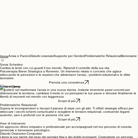
Ansia e Panico
Disturbi ossessivi
Supporto per Genitori
Problematiche Relazionali
Benessere 
Home
Sonia Schettino
Cambia la lente con cui guardi il tuo mondo. Riprendi il controllo della tua vita
Psicoterapia Breve Strategica a Rovereto. Un intervento mirato e concreto che agisce
sbloccando le percezioni e le reazioni che alimentano l'ansia, i problemi relazionali e le sfide
lavorative.
Prenota una consulenza
Ansia e Stress
Ti guiderò nel trasformare l’ansia in una nuova risorsa. Insieme troveremo passi concreti per
disinnescare la tensione, cambiare il modo in cui percepisci le tue paure e ritrovare finalmente la
libertà di muoverti nel mondo con leggerezza
Scopri di più
Problematiche Relazionali
Supera le incomprensioni e riscopri il piacere di stare con gli altri. Ti offrirò strategie efficaci per
sbloccare i vecchi schemi comunicativi e sciogliere le tensioni relazionali, costruendo legami
autentici, sani e profondi con le persone che ami
Scopri di più
Aree di Intervento
Un approccio clinico empatico e professionale per accompagnarti nel tuo percorso di crescita