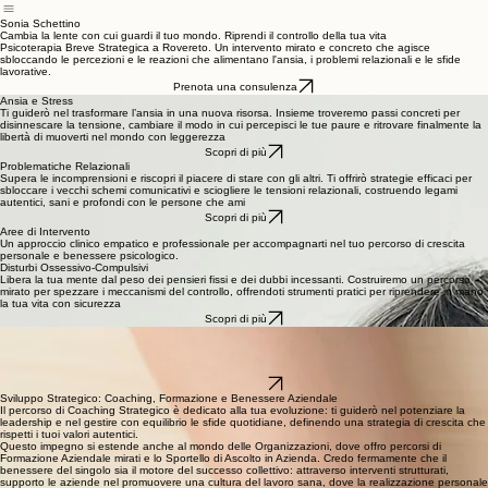
Ansia e Panico
Disturbi ossessivi
Supporto per Genitori
Problematiche Relazionali
Benessere 
Home
Sonia Schettino
Cambia la lente con cui guardi il tuo mondo. Riprendi il controllo della tua vita
Psicoterapia Breve Strategica a Rovereto. Un intervento mirato e concreto che agisce
sbloccando le percezioni e le reazioni che alimentano l'ansia, i problemi relazionali e le sfide
lavorative.
Prenota una consulenza
Ansia e Stress
Ti guiderò nel trasformare l’ansia in una nuova risorsa. Insieme troveremo passi concreti per
disinnescare la tensione, cambiare il modo in cui percepisci le tue paure e ritrovare finalmente la
libertà di muoverti nel mondo con leggerezza
Scopri di più
Problematiche Relazionali
Supera le incomprensioni e riscopri il piacere di stare con gli altri. Ti offrirò strategie efficaci per
sbloccare i vecchi schemi comunicativi e sciogliere le tensioni relazionali, costruendo legami
autentici, sani e profondi con le persone che ami
Scopri di più
Aree di Intervento
Un approccio clinico empatico e professionale per accompagnarti nel tuo percorso di crescita
personale e benessere psicologico.
Disturbi Ossessivo-Compulsivi
Libera la tua mente dal peso dei pensieri fissi e dei dubbi incessanti. Costruiremo un percorso
mirato per spezzare i meccanismi del controllo, offrendoti strumenti pratici per riprendere in mano
la tua vita con sicurezza
Scopri di più
Supporto Genitoriale
Affronta le sfide educative con i tuoi figli con una marcia in più. Ti accompagnerò nel trovare
soluzioni immediate per gestire i momenti critici e migliorare il dialogo in famiglia, restituendo
armonia e fiducia al tuo prezioso ruolo di genitore
Scopri di più
Sviluppo Strategico: Coaching, Formazione e Benessere Aziendale
Il percorso di Coaching Strategico è dedicato alla tua evoluzione: ti guiderò nel potenziare la
leadership e nel gestire con equilibrio le sfide quotidiane, definendo una strategia di crescita che
rispetti i tuoi valori autentici.
Questo impegno si estende anche al mondo delle Organizzazioni, dove offro percorsi di