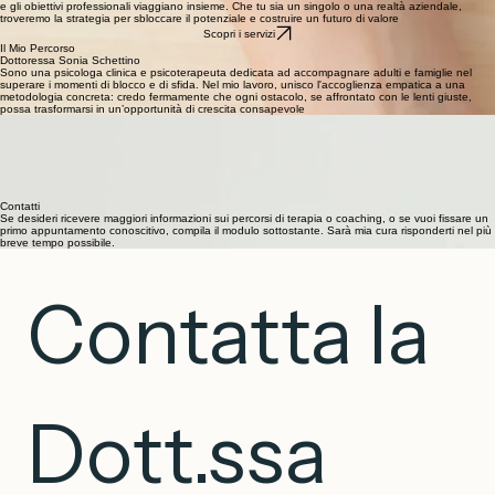
Formazione Aziendale mirati e lo Sportello di Ascolto in Azienda. Credo fermamente che il
benessere del singolo sia il motore del successo collettivo: attraverso interventi strutturati,
supporto le aziende nel promuovere una cultura del lavoro sana, dove la realizzazione personale
e gli obiettivi professionali viaggiano insieme. Che tu sia un singolo o una realtà aziendale,
troveremo la strategia per sbloccare il potenziale e costruire un futuro di valore
Scopri i servizi
Il Mio Percorso
Dottoressa Sonia Schettino
Sono una psicologa clinica e psicoterapeuta dedicata ad accompagnare adulti e famiglie nel
superare i momenti di blocco e di sfida. Nel mio lavoro, unisco l'accoglienza empatica a una
metodologia concreta: credo fermamente che ogni ostacolo, se affrontato con le lenti giuste,
possa trasformarsi in un’opportunità di crescita consapevole
L'Approccio Clinico
La mia formazione si radica nella Psicoterapia Breve Strategica, un approccio mirato che non si
limita a esplorare il passato, ma agisce nel presente per ristrutturare il modo in cui percepiamo la
realtà. Ti guiderò nello scoprire nuove risorse interiori, aiutandoti a trasformare le tue reazioni e a
costruire un equilibrio solido e duraturo per il tuo benessere quotidiano
Il supporto alla genitorialità e il coaching professionale completano il mio lavoro, offrendoti
strategie concrete per gestire con sicurezza le grandi transizioni della vita.
Contatti
Se desideri ricevere maggiori informazioni sui percorsi di terapia o coaching, o se vuoi fissare un
primo appuntamento conoscitivo, compila il modulo sottostante. Sarà mia cura risponderti nel più
breve tempo possibile.
Contatta la 
Dott.ssa 