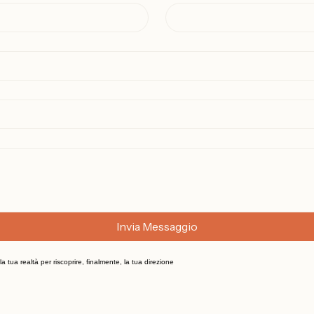
Cognome
*
Invia Messaggio
a tua realtà per riscoprire, finalmente, la tua direzione