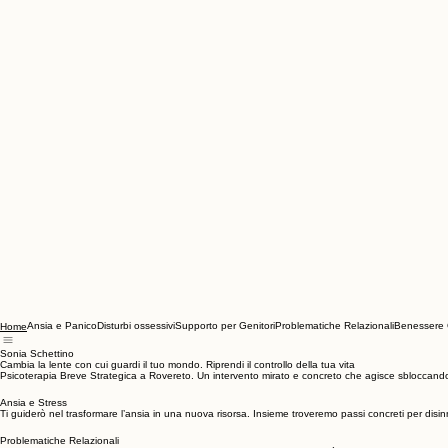
Ansia e Panico
Disturbi ossessivi
Supporto per Genitori
Problematiche Relazionali
Benessere 
Home
Sonia Schettino
Cambia la lente con cui guardi il tuo mondo. Riprendi il controllo della tua vita
Psicoterapia Breve Strategica a Rovereto. Un intervento mirato e concreto che agisce sbloccando le 
Ansia e Stress
Ti guiderò nel trasformare l’ansia in una nuova risorsa. Insieme troveremo passi concreti per disin