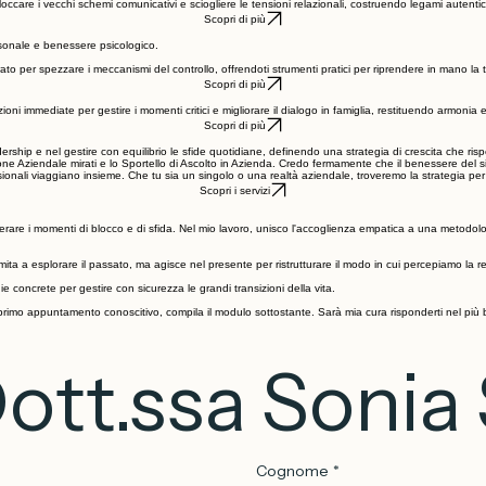
Scopri di più
er sbloccare i vecchi schemi comunicativi e sciogliere le tensioni relazionali, costruendo legami auten
Scopri di più
rsonale e benessere psicologico.
ato per spezzare i meccanismi del controllo, offrendoti strumenti pratici per riprendere in mano la 
Scopri di più
oni immediate per gestire i momenti critici e migliorare il dialogo in famiglia, restituendo armonia e
Scopri di più
ship e nel gestire con equilibrio le sfide quotidiane, definendo una strategia di crescita che rispett
ziendale mirati e lo Sportello di Ascolto in Azienda. Credo fermamente che il benessere del singol
ionali viaggiano insieme. Che tu sia un singolo o una realtà aziendale, troveremo la strategia per s
Scopri i servizi
are i momenti di blocco e di sfida. Nel mio lavoro, unisco l'accoglienza empatica a una metodolo
ta a esplorare il passato, ma agisce nel presente per ristrutturare il modo in cui percepiamo la real
gie concrete per gestire con sicurezza le grandi transizioni della vita.
n primo appuntamento conoscitivo, compila il modulo sottostante. Sarà mia cura risponderti nel più
Dott.ssa Sonia