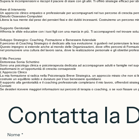
Problematiche Relazionali
Supera le incomprensioni e riscopri il piacere di stare con gli altri. Ti offrirò strategie efficaci p
Aree di Intervento
Un approccio clinico empatico e professionale per accompagnarti nel tuo percorso di crescita pe
Disturbi Ossessivo-Compulsivi
Libera la tua mente dal peso dei pensieri fissi e dei dubbi incessanti. Costruiremo un percorso mir
Supporto Genitoriale
Affronta le sfide educative con i tuoi figli con una marcia in più. Ti accompagnerò nel trovare soluzi
Sviluppo Strategico: Coaching, Formazione e Benessere Aziendale
Il percorso di Coaching Strategico è dedicato alla tua evoluzione: ti guiderò nel potenziare la leader
Questo impegno si estende anche al mondo delle Organizzazioni, dove offro percorsi di Formazione A
nel promuovere una cultura del lavoro sana, dove la realizzazione personale e gli obiettivi profess
Il Mio Percorso
Dottoressa Sonia Schettino
Sono una psicologa clinica e psicoterapeuta dedicata ad accompagnare adulti e famiglie nel super
trasformarsi in un’opportunità di crescita consapevole
L'Approccio Clinico
La mia formazione si radica nella Psicoterapia Breve Strategica, un approccio mirato che non si limi
costruire un equilibrio solido e duraturo per il tuo benessere quotidiano
Il supporto alla genitorialità e il coaching professionale completano il mio lavoro, offrendoti strate
Contatti
Se desideri ricevere maggiori informazioni sui percorsi di terapia o coaching, o se vuoi fissare u
Contatta la 