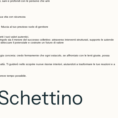
tici, sani e profondi con le persone che ami
tua vita con sicurezza
 fiducia al tuo prezioso ruolo di genitore
i i tuoi valori autentici.
o sia il motore del successo collettivo: attraverso interventi strutturati, supporto le aziende
bloccare il potenziale e costruire un futuro di valore
gia concreta: credo fermamente che ogni ostacolo, se affrontato con le lenti giuste, possa
tà. Ti guiderò nello scoprire nuove risorse interiori, aiutandoti a trasformare le tue reazioni e a
 breve tempo possibile.
 Schettino