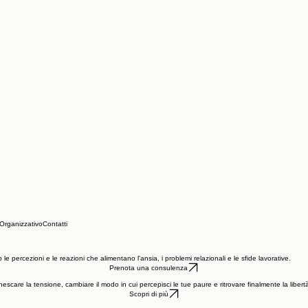
Organizzativo
Contatti
percezioni e le reazioni che alimentano l'ansia, i problemi relazionali e le sfide lavorative.
Prenota una consulenza
nescare la tensione, cambiare il modo in cui percepisci le tue paure e ritrovare finalmente la libe