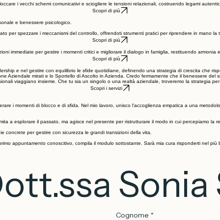
Scopri di più
er sbloccare i vecchi schemi comunicativi e sciogliere le tensioni relazionali, costruendo legami auten
Scopri di più
rsonale e benessere psicologico.
ato per spezzare i meccanismi del controllo, offrendoti strumenti pratici per riprendere in mano la 
Scopri di più
oni immediate per gestire i momenti critici e migliorare il dialogo in famiglia, restituendo armonia e
Scopri di più
ship e nel gestire con equilibrio le sfide quotidiane, definendo una strategia di crescita che rispett
ziendale mirati e lo Sportello di Ascolto in Azienda. Credo fermamente che il benessere del singol
ionali viaggiano insieme. Che tu sia un singolo o una realtà aziendale, troveremo la strategia per s
Scopri i servizi
are i momenti di blocco e di sfida. Nel mio lavoro, unisco l'accoglienza empatica a una metodolo
ta a esplorare il passato, ma agisce nel presente per ristrutturare il modo in cui percepiamo la real
gie concrete per gestire con sicurezza le grandi transizioni della vita.
n primo appuntamento conoscitivo, compila il modulo sottostante. Sarà mia cura risponderti nel più
Dott.ssa Sonia