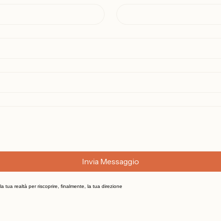
Cognome
*
Invia Messaggio
a tua realtà per riscoprire, finalmente, la tua direzione