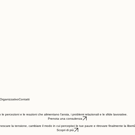
Organizzativo
Contatti
percezioni e le reazioni che alimentano l'ansia, i problemi relazionali e le sfide lavorative.
Prenota una consulenza
nescare la tensione, cambiare il modo in cui percepisci le tue paure e ritrovare finalmente la libe