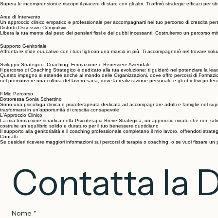
Problematiche Relazionali
Supera le incomprensioni e riscopri il piacere di stare con gli altri. Ti offrirò strategie efficaci p
Aree di Intervento
Un approccio clinico empatico e professionale per accompagnarti nel tuo percorso di crescita pe
Disturbi Ossessivo-Compulsivi
Libera la tua mente dal peso dei pensieri fissi e dei dubbi incessanti. Costruiremo un percorso mir
Supporto Genitoriale
Affronta le sfide educative con i tuoi figli con una marcia in più. Ti accompagnerò nel trovare soluzi
Sviluppo Strategico: Coaching, Formazione e Benessere Aziendale
Il percorso di Coaching Strategico è dedicato alla tua evoluzione: ti guiderò nel potenziare la leader
Questo impegno si estende anche al mondo delle Organizzazioni, dove offro percorsi di Formazione A
nel promuovere una cultura del lavoro sana, dove la realizzazione personale e gli obiettivi profess
Il Mio Percorso
Dottoressa Sonia Schettino
Sono una psicologa clinica e psicoterapeuta dedicata ad accompagnare adulti e famiglie nel super
trasformarsi in un’opportunità di crescita consapevole
L'Approccio Clinico
La mia formazione si radica nella Psicoterapia Breve Strategica, un approccio mirato che non si limi
costruire un equilibrio solido e duraturo per il tuo benessere quotidiano
Il supporto alla genitorialità e il coaching professionale completano il mio lavoro, offrendoti strate
Contatti
Se desideri ricevere maggiori informazioni sui percorsi di terapia o coaching, o se vuoi fissare u
Contatta la 