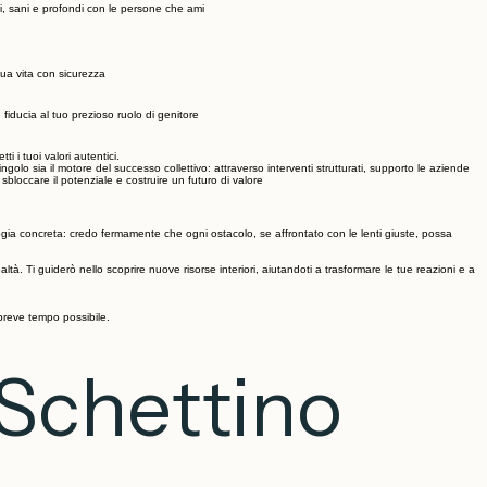
tici, sani e profondi con le persone che ami
tua vita con sicurezza
 fiducia al tuo prezioso ruolo di genitore
i i tuoi valori autentici.
o sia il motore del successo collettivo: attraverso interventi strutturati, supporto le aziende
bloccare il potenziale e costruire un futuro di valore
gia concreta: credo fermamente che ogni ostacolo, se affrontato con le lenti giuste, possa
tà. Ti guiderò nello scoprire nuove risorse interiori, aiutandoti a trasformare le tue reazioni e a
 breve tempo possibile.
 Schettino