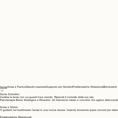
Ansia e Panico
Disturbi ossessivi
Supporto per Genitori
Problematiche Relazionali
Benessere 
Home
Sonia Schettino
Cambia la lente con cui guardi il tuo mondo. Riprendi il controllo della tua vita
Psicoterapia Breve Strategica a Rovereto. Un intervento mirato e concreto che agisce sbloccando le 
Ansia e Stress
Ti guiderò nel trasformare l’ansia in una nuova risorsa. Insieme troveremo passi concreti per disin