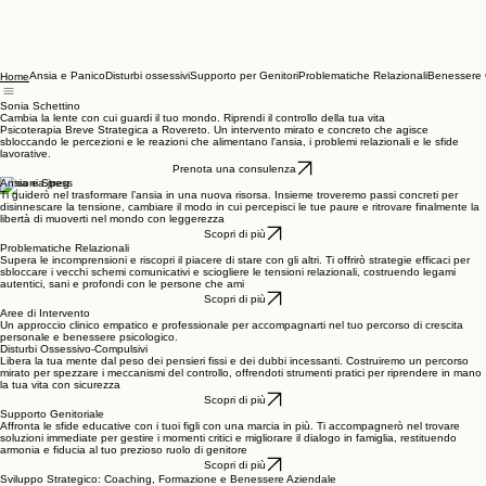
Ansia e Panico
Disturbi ossessivi
Supporto per Genitori
Problematiche Relazionali
Benessere 
Home
Sonia Schettino
Cambia la lente con cui guardi il tuo mondo. Riprendi il controllo della tua vita
Psicoterapia Breve Strategica a Rovereto. Un intervento mirato e concreto che agisce
sbloccando le percezioni e le reazioni che alimentano l'ansia, i problemi relazionali e le sfide
lavorative.
Prenota una consulenza
Ansia e Stress
Ti guiderò nel trasformare l’ansia in una nuova risorsa. Insieme troveremo passi concreti per
disinnescare la tensione, cambiare il modo in cui percepisci le tue paure e ritrovare finalmente la
libertà di muoverti nel mondo con leggerezza
Scopri di più
Problematiche Relazionali
Supera le incomprensioni e riscopri il piacere di stare con gli altri. Ti offrirò strategie efficaci per
sbloccare i vecchi schemi comunicativi e sciogliere le tensioni relazionali, costruendo legami
autentici, sani e profondi con le persone che ami
Scopri di più
Aree di Intervento
Un approccio clinico empatico e professionale per accompagnarti nel tuo percorso di crescita
personale e benessere psicologico.
Disturbi Ossessivo-Compulsivi
Libera la tua mente dal peso dei pensieri fissi e dei dubbi incessanti. Costruiremo un percorso
mirato per spezzare i meccanismi del controllo, offrendoti strumenti pratici per riprendere in mano
la tua vita con sicurezza
Scopri di più
Supporto Genitoriale
Affronta le sfide educative con i tuoi figli con una marcia in più. Ti accompagnerò nel trovare
soluzioni immediate per gestire i momenti critici e migliorare il dialogo in famiglia, restituendo
armonia e fiducia al tuo prezioso ruolo di genitore