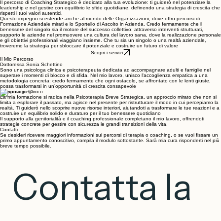
Scopri di più
Sviluppo Strategico: Coaching, Formazione e Benessere Aziendale
Il percorso di Coaching Strategico è dedicato alla tua evoluzione: ti guiderò nel potenziare la
leadership e nel gestire con equilibrio le sfide quotidiane, definendo una strategia di crescita che
rispetti i tuoi valori autentici.
Questo impegno si estende anche al mondo delle Organizzazioni, dove offro percorsi di
Formazione Aziendale mirati e lo Sportello di Ascolto in Azienda. Credo fermamente che il
benessere del singolo sia il motore del successo collettivo: attraverso interventi strutturati,
supporto le aziende nel promuovere una cultura del lavoro sana, dove la realizzazione personale
e gli obiettivi professionali viaggiano insieme. Che tu sia un singolo o una realtà aziendale,
troveremo la strategia per sbloccare il potenziale e costruire un futuro di valore
Scopri i servizi
Il Mio Percorso
Dottoressa Sonia Schettino
Sono una psicologa clinica e psicoterapeuta dedicata ad accompagnare adulti e famiglie nel
superare i momenti di blocco e di sfida. Nel mio lavoro, unisco l'accoglienza empatica a una
metodologia concreta: credo fermamente che ogni ostacolo, se affrontato con le lenti giuste,
possa trasformarsi in un’opportunità di crescita consapevole
L'Approccio Clinico
La mia formazione si radica nella Psicoterapia Breve Strategica, un approccio mirato che non si
limita a esplorare il passato, ma agisce nel presente per ristrutturare il modo in cui percepiamo la
realtà. Ti guiderò nello scoprire nuove risorse interiori, aiutandoti a trasformare le tue reazioni e a
costruire un equilibrio solido e duraturo per il tuo benessere quotidiano
Il supporto alla genitorialità e il coaching professionale completano il mio lavoro, offrendoti
strategie concrete per gestire con sicurezza le grandi transizioni della vita.
Contatti
Se desideri ricevere maggiori informazioni sui percorsi di terapia o coaching, o se vuoi fissare un
primo appuntamento conoscitivo, compila il modulo sottostante. Sarà mia cura risponderti nel più
breve tempo possibile.
Contatta la 